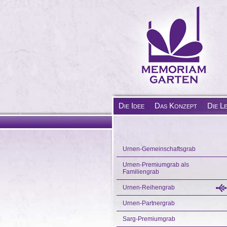
Die Idee
Das Konzept
Die L
Urnen-Gemeinschaftsgrab
Urnen-Premiumgrab als
Familiengrab
Urnen-Reihengrab
Urnen-Partnergrab
Sarg-Premiumgrab