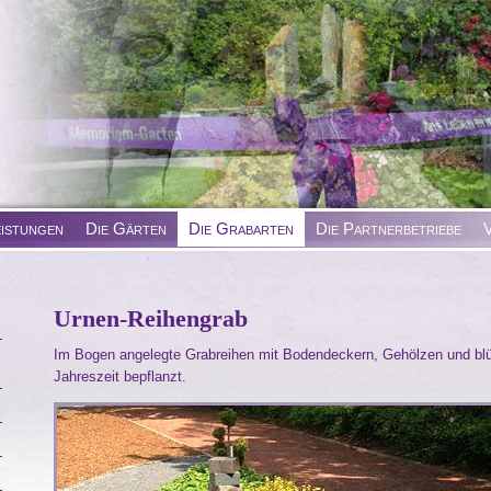
eistungen
Die Gärten
Die Grabarten
Die Partnerbetriebe
V
Urnen-Reihengrab
Im Bogen angelegte Grabreihen mit Bodendeckern, Gehölzen und bl
Jahreszeit bepflanzt.